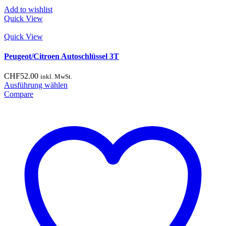
Add to wishlist
Quick View
Quick View
Peugeot/Citroen Autoschlüssel 3T
CHF
52.00
inkl. MwSt.
Dieses
Ausführung wählen
Produkt
Compare
weist
mehrere
Varianten
auf.
Die
Optionen
können
auf
der
Produktseite
gewählt
werden