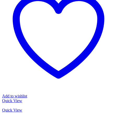
Die
Optionen
können
auf
der
Produktseite
gewählt
werden
Add to wishlist
Quick View
Quick View