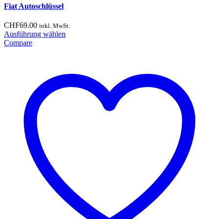
Fiat Autoschlüssel
CHF
69.00
inkl. MwSt.
Dieses
Ausführung wählen
Produkt
Compare
weist
mehrere
Varianten
auf.
Die
Optionen
können
auf
der
Produktseite
gewählt
werden