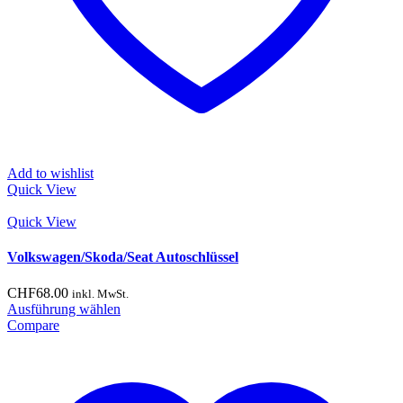
Add to wishlist
Quick View
Quick View
Volkswagen/Skoda/Seat Autoschlüssel
CHF
68.00
inkl. MwSt.
Dieses
Ausführung wählen
Produkt
Compare
weist
mehrere
Varianten
auf.