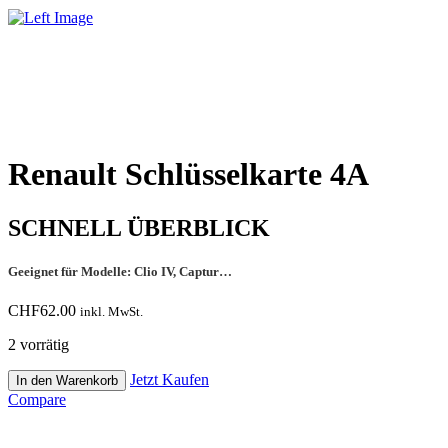
Renault Schlüsselkarte 4A
SCHNELL ÜBERBLICK
Geeignet für Modelle: Clio IV, Captur…
CHF
62.00
inkl. MwSt.
2 vorrätig
Renault
Jetzt Kaufen
In den Warenkorb
Schlüsselkarte
Compare
4A
Menge