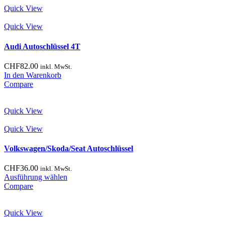
Quick View
Quick View
Audi Autoschlüssel 4T
CHF
82.00
inkl. MwSt.
In den Warenkorb
Compare
Quick View
Quick View
Volkswagen/Skoda/Seat Autoschlüssel
CHF
36.00
inkl. MwSt.
Dieses
Ausführung wählen
Produkt
Compare
weist
mehrere
Quick View
Varianten
auf.