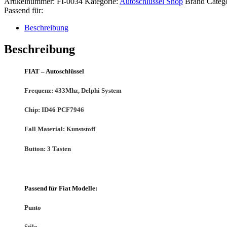
Artikelnummer:
FI-0034
Kategorie:
Autoschlüssel Shop
Brand Categ
Passend für:
Beschreibung
Beschreibung
FIAT – Autoschlüssel
Frequenz:
433Mhz, Delphi System
Chip:
ID46 PCF7946
Fall Material:
Kunststoff
Button: 3
Tasten
Passend für Fiat Modelle:
Punto
Stilo