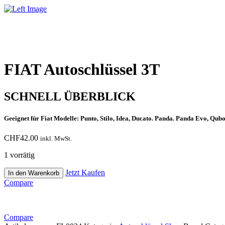
FIAT Autoschlüssel 3T
SCHNELL ÜBERBLICK
Geeignet für Fiat Modelle: Punto, Stilo, Idea, Ducato. Panda. Panda Evo, Qu
CHF
42.00
inkl. MwSt.
1 vorrätig
FIAT
Jetzt Kaufen
In den Warenkorb
Autoschlüssel
Compare
3T
Menge
Compare