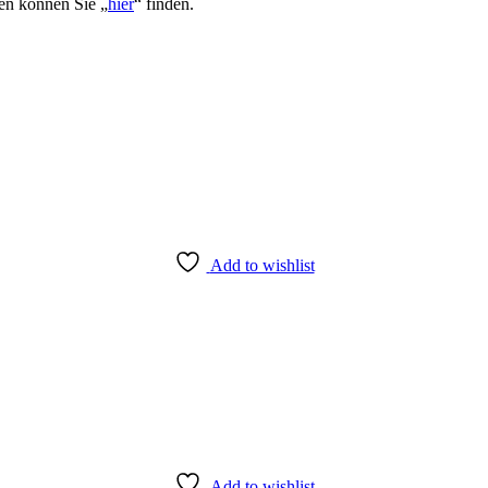
en können Sie „
hier
“ finden.
Add to wishlist
Add to wishlist