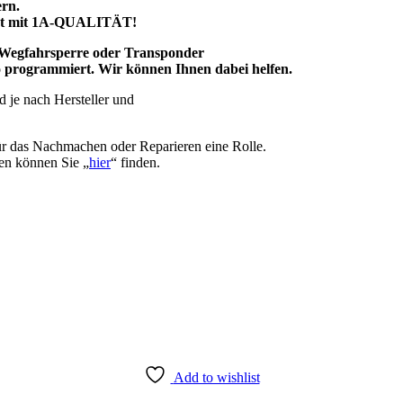
ern.
rkt mit 1A-QUALITÄT!
g, Wegfahrsperre oder Transponder
uto programmiert. Wir können Ihnen dabei helfen.
 je nach Hersteller und
für das Nachmachen oder Reparieren eine Rolle.
en können Sie „
hier
“ finden.
Add to wishlist