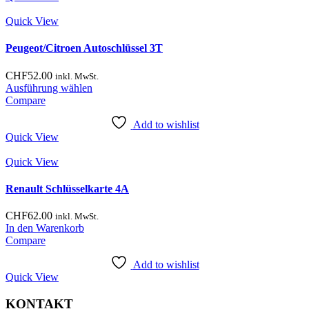
Quick View
Peugeot/Citroen Autoschlüssel 3T
CHF
52.00
inkl. MwSt.
Dieses
Ausführung wählen
Produkt
Compare
weist
mehrere
Add to wishlist
Quick View
Varianten
auf.
Quick View
Die
Optionen
können
Renault Schlüsselkarte 4A
auf
der
CHF
62.00
inkl. MwSt.
Produktseite
In den Warenkorb
gewählt
Compare
werden
Add to wishlist
Quick View
KONTAKT