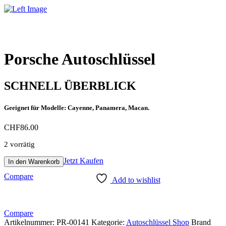
Porsche Autoschlüssel
SCHNELL ÜBERBLICK
Geeignet für Modelle: Cayenne, Panamera, Macan.
CHF
86.00
2 vorrätig
Porsche
Jetzt Kaufen
In den Warenkorb
Autoschlüssel
Compare
Menge
Add to wishlist
Compare
Artikelnummer:
PR-00141
Kategorie:
Autoschlüssel Shop
Brand