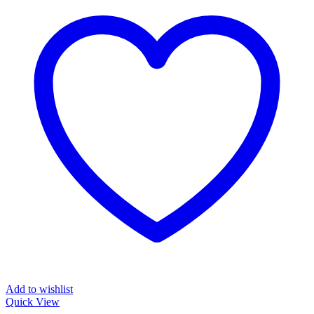
Varianten
auf.
Die
Optionen
können
auf
der
Produktseite
gewählt
werden
Add to wishlist
Quick View