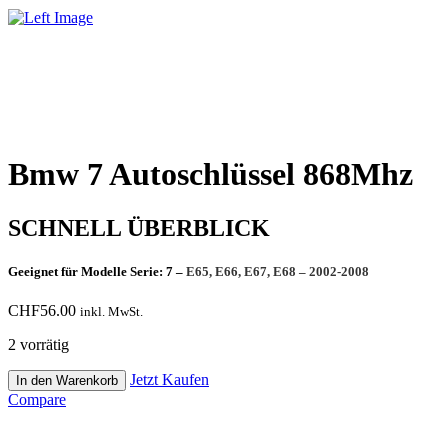
Bmw 7 Autoschlüssel 868Mhz
SCHNELL ÜBERBLICK
Geeignet für Modelle Serie: 7 –
E65, E66, E67, E68 – 2002-2008
CHF
56.00
inkl. MwSt.
2 vorrätig
Bmw
Jetzt Kaufen
In den Warenkorb
7
Compare
Autoschlüssel
868Mhz