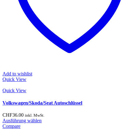
Add to wishlist
Quick View
Quick View
Volkswagen/Skoda/Seat Autoschlüssel
CHF
36.00
inkl. MwSt.
Dieses
Ausführung wählen
Produkt
Compare
weist
mehrere